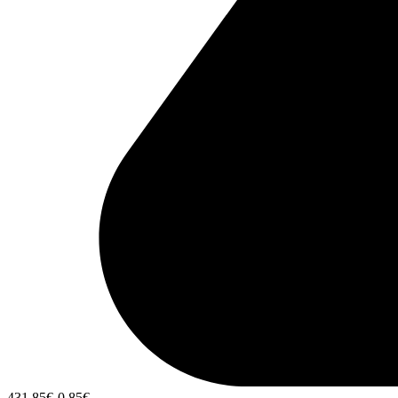
431,85
€
-0,85
€