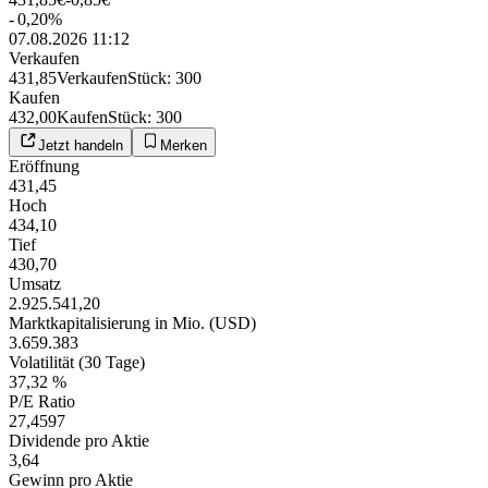
-
0,20
%
07.08.2026 11:12
Verkaufen
431,85
Verkaufen
Stück
:
300
Kaufen
432,00
Kaufen
Stück
:
300
Jetzt handeln
Merken
Eröffnung
431,45
Hoch
434,10
Tief
430,70
Umsatz
2.925.541,20
Marktkapitalisierung in Mio. (USD)
3.659.383
Volatilität (30 Tage)
37,32 %
P/E Ratio
27,4597
Dividende pro Aktie
3,64
Gewinn pro Aktie