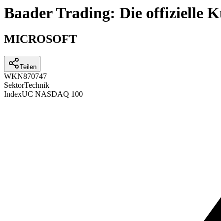
Baader Trading: Die offizielle
MICROSOFT
Teilen
WKN
870747
Sektor
Technik
Index
UC NASDAQ 100