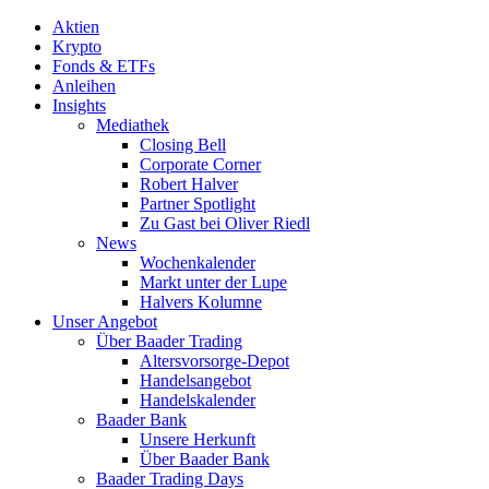
Aktien
Krypto
Fonds & ETFs
Anleihen
Insights
Mediathek
Closing Bell
Corporate Corner
Robert Halver
Partner Spotlight
Zu Gast bei Oliver Riedl
News
Wochenkalender
Markt unter der Lupe
Halvers Kolumne
Unser Angebot
Über Baader Trading
Altersvorsorge-Depot
Handelsangebot
Handelskalender
Baader Bank
Unsere Herkunft
Über Baader Bank
Baader Trading Days