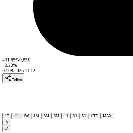
431,85
€
-0,85
€
-
0,20
%
07.08.2026 11:12
Teilen
1T
3T
1W
1M
3M
6M
1J
3J
5J
YTD
MAX