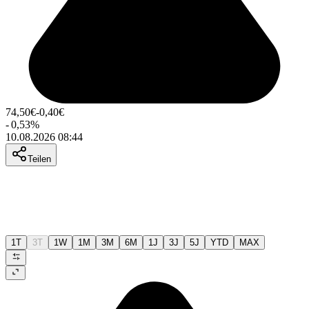
74,50
€
-0,40
€
-
0,53
%
10.08.2026 08:44
Teilen
1T
3T
1W
1M
3M
6M
1J
3J
5J
YTD
MAX