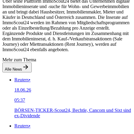
Über seine Plattform ImmoScout24 bietet das Unternehmen digitale
Immobilieninserate und -suche für Wohn- und Gewerbeimmobilien
an und bringt dabei Hausbesitzer, Immobilienmakler, Mieter und
Käufer in Deutschland und Österreich zusammen. Die Inserate auf
ImmoScout24 werden im Rahmen von Mitgliedschaftsprogrammen
oder als Einzelbestellung/Bezahlung pro Anzeige erstellt.
Ergänzende Produkte und Dienstleistungen im Zusammenhang mit
dem Immobilieninserat, d. h. Kauf-/Verkaufstransaktionen (Sale
Journey) oder Miettransaktionen (Rent Journey), werden auf
ImmoScout24 ebenfalls angeboten.
Mehr zum Thema
Alle News
Reuters
•
18.06.26
05:37
BÖRSEN-TICKER-Scout24, Bechtle, Cancom und Sixt sind
ex-Dividende
Reuters
•