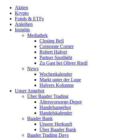
Aktien
Krypto
Fonds & ETFs
Anleihen
Insights
Mediathek
Closing Bell
Corporate Corner
Robert Halver
Partner Spotlight
Zu Gast bei Oliver Riedl
News
Wochenkalender
Markt unter der Lupe
Halvers Kolumne
Unser Angebot
Über Baader Trading
Altersvorsorge-Depot
Handelsangebot
Handelskalender
Baader Bank
Unsere Herkunft
Über Baader Bank
Baader Trading Days