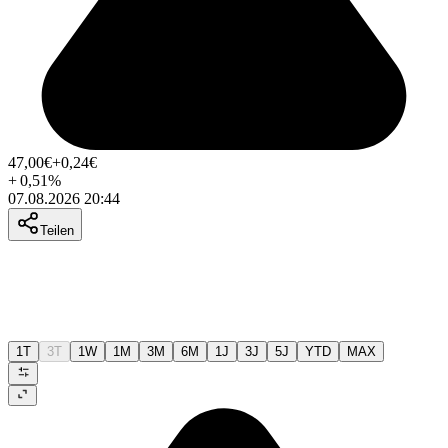
47,00
€
+0,24
€
+
0,51
%
07.08.2026 20:44
Teilen
1T
3T
1W
1M
3M
6M
1J
3J
5J
YTD
MAX