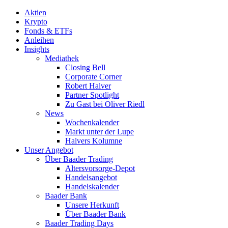
Aktien
Krypto
Fonds & ETFs
Anleihen
Insights
Mediathek
Closing Bell
Corporate Corner
Robert Halver
Partner Spotlight
Zu Gast bei Oliver Riedl
News
Wochenkalender
Markt unter der Lupe
Halvers Kolumne
Unser Angebot
Über Baader Trading
Altersvorsorge-Depot
Handelsangebot
Handelskalender
Baader Bank
Unsere Herkunft
Über Baader Bank
Baader Trading Days