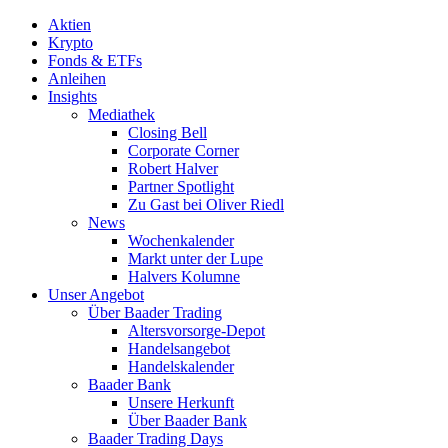
Aktien
Krypto
Fonds & ETFs
Anleihen
Insights
Mediathek
Closing Bell
Corporate Corner
Robert Halver
Partner Spotlight
Zu Gast bei Oliver Riedl
News
Wochenkalender
Markt unter der Lupe
Halvers Kolumne
Unser Angebot
Über Baader Trading
Altersvorsorge-Depot
Handelsangebot
Handelskalender
Baader Bank
Unsere Herkunft
Über Baader Bank
Baader Trading Days