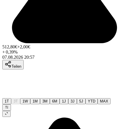
512,80
€
+2,00
€
+
0,39
%
07.08.2026 20:57
Teilen
1T
3T
1W
1M
3M
6M
1J
3J
5J
YTD
MAX