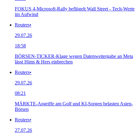
FOKUS 4-Microsoft-Rally beflügelt Wall Street - Tech-Werte
im Aufwind
Reuters
•
29.07.26
18:58
BÖRSEN-TICKER-Klage wegen Datenweitergabe an Meta
lässt Hims & Hers einbrechen
Reuters
•
29.07.26
08:21
MÄRKTE-Angriffe am Golf und KI-Sorgen belasten Asien-
Börsen
Reuters
•
27.07.26