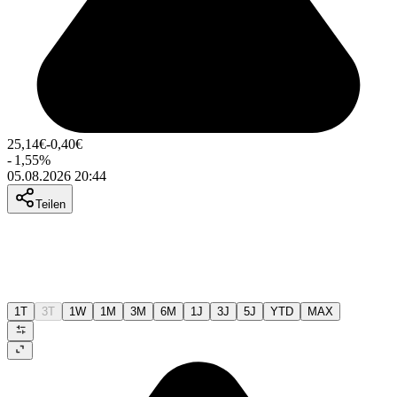
25,14
€
-0,40
€
-
1,55
%
05.08.2026 20:44
Teilen
1T
3T
1W
1M
3M
6M
1J
3J
5J
YTD
MAX