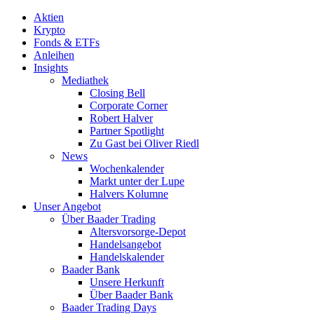
Aktien
Krypto
Fonds & ETFs
Anleihen
Insights
Mediathek
Closing Bell
Corporate Corner
Robert Halver
Partner Spotlight
Zu Gast bei Oliver Riedl
News
Wochenkalender
Markt unter der Lupe
Halvers Kolumne
Unser Angebot
Über Baader Trading
Altersvorsorge-Depot
Handelsangebot
Handelskalender
Baader Bank
Unsere Herkunft
Über Baader Bank
Baader Trading Days