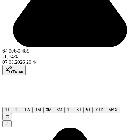
64,00
€
-0,48
€
-
0,74
%
07.08.2026 20:44
Teilen
1T
3T
1W
1M
3M
6M
1J
3J
5J
YTD
MAX