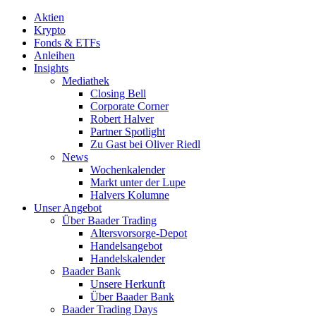
Aktien
Krypto
Fonds & ETFs
Anleihen
Insights
Mediathek
Closing Bell
Corporate Corner
Robert Halver
Partner Spotlight
Zu Gast bei Oliver Riedl
News
Wochenkalender
Markt unter der Lupe
Halvers Kolumne
Unser Angebot
Über Baader Trading
Altersvorsorge-Depot
Handelsangebot
Handelskalender
Baader Bank
Unsere Herkunft
Über Baader Bank
Baader Trading Days