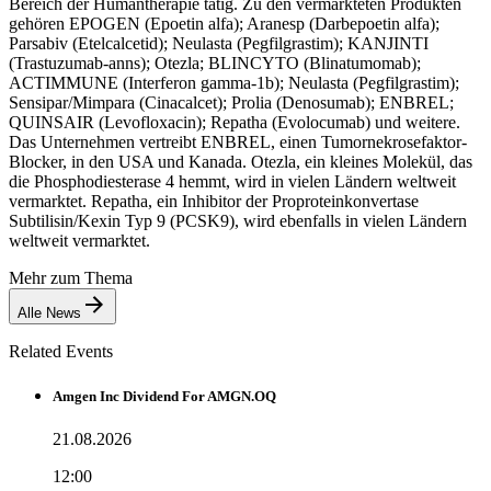
Bereich der Humantherapie tätig. Zu den vermarkteten Produkten
gehören EPOGEN (Epoetin alfa); Aranesp (Darbepoetin alfa);
Parsabiv (Etelcalcetid); Neulasta (Pegfilgrastim); KANJINTI
(Trastuzumab-anns); Otezla; BLINCYTO (Blinatumomab);
ACTIMMUNE (Interferon gamma-1b); Neulasta (Pegfilgrastim);
Sensipar/Mimpara (Cinacalcet); Prolia (Denosumab); ENBREL;
QUINSAIR (Levofloxacin); Repatha (Evolocumab) und weitere.
Das Unternehmen vertreibt ENBREL, einen Tumornekrosefaktor-
Blocker, in den USA und Kanada. Otezla, ein kleines Molekül, das
die Phosphodiesterase 4 hemmt, wird in vielen Ländern weltweit
vermarktet. Repatha, ein Inhibitor der Proproteinkonvertase
Subtilisin/Kexin Typ 9 (PCSK9), wird ebenfalls in vielen Ländern
weltweit vermarktet.
Mehr zum Thema
Alle News
Related Events
Amgen Inc Dividend For AMGN.OQ
21.08.2026
12:00