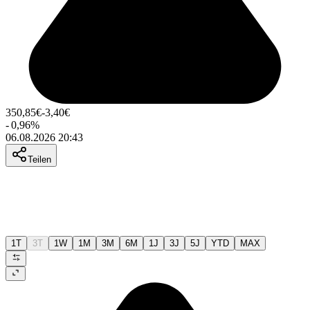
350,85
€
-3,40
€
-
0,96
%
06.08.2026 20:43
Teilen
1T
3T
1W
1M
3M
6M
1J
3J
5J
YTD
MAX