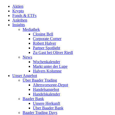
Aktien
Krypto
Fonds & ETFs
Anleihen
Insights
Mediathek
Closing Bell
Corporate Corner
Robert Halver
Partner Spotlight
Zu Gast bei Oliver Riedl
News
Wochenkalender
Markt unter der Lupe
Halvers Kolumne
Unser Angebot
Über Baader Trading
Altersvorsorge-Depot
Handelsangebot
Handelskalender
Baader Bank
Unsere Herkunft
Über Baader Bank
Baader Trading Days