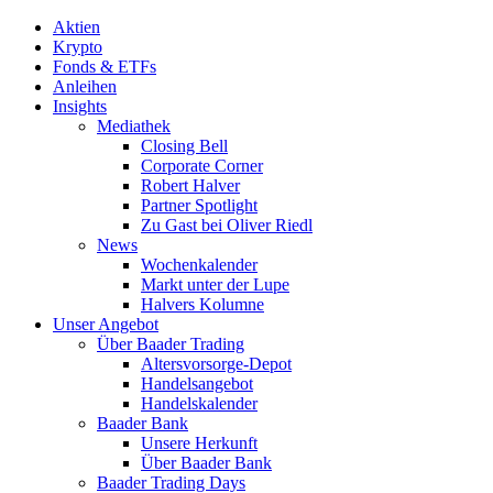
Aktien
Krypto
Fonds & ETFs
Anleihen
Insights
Mediathek
Closing Bell
Corporate Corner
Robert Halver
Partner Spotlight
Zu Gast bei Oliver Riedl
News
Wochenkalender
Markt unter der Lupe
Halvers Kolumne
Unser Angebot
Über Baader Trading
Altersvorsorge-Depot
Handelsangebot
Handelskalender
Baader Bank
Unsere Herkunft
Über Baader Bank
Baader Trading Days