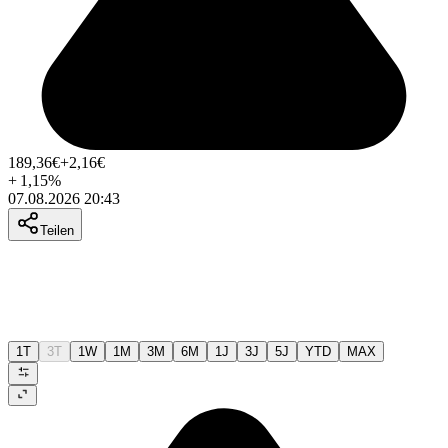
189,36
€
+2,16
€
+
1,15
%
07.08.2026 20:43
Teilen
1T
3T
1W
1M
3M
6M
1J
3J
5J
YTD
MAX