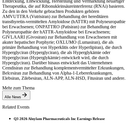
Entdeckung, Entwicklung, Herstellung und Vermarktung neuartiger
Therapeutika, die auf Ribonukleinsäureinterferenz (RNAi) basieren.
Zu den in den Verkehr gebrachten Produkten gehören
AMVUTTRA (Vutrisiran) zur Behandlung der hereditären
transthyretin-vermittelten Amyloidose (hATTR) mit Polyneuropathie
bei Erwachsenen; ONPATTRO (Patisiran) zur Behandlung der
Polyneuropathie der hATTR-Amyloidose bei Erwachsenen;
GIVLAARI (Givosiran) zur Behandlung von Erwachsenen mit
akuter hepatischer Porphyrie; OXLUMO (Lumasiran), die als
primäre Behandlung von Hyperklitis oder Hyperlipiran), die durch
Hyperglyciran (Hyperglyciran), die als Hyperglykämie oder
Hyperglyciran (Hyperglykämie) entwickelt wird, die durch
Hyperglyciran). Darüber hinaus entwickelt das Unternehmen
Cemdisiran zur Behandlung komplementvermittelter Erkrankungen,
Belcesiran zur Behandlung von Alpha-1-Lebererkrankungen,
Elebsiran, Zilebesiran, ALN-APP, ALN-HSD, Fitusiran und andere.
Mehr zum Thema
Alle News
Related Events
Q3 2026 Alnylam Pharmaceuticals Inc Earnings Release