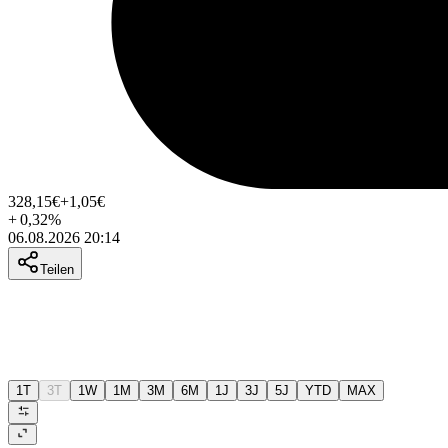
328,15
€
+1,05
€
+
0,32
%
06.08.2026 20:14
Teilen
1T
3T
1W
1M
3M
6M
1J
3J
5J
YTD
MAX