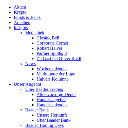
Aktien
Krypto
Fonds & ETFs
Anleihen
Insights
Mediathek
Closing Bell
Corporate Corner
Robert Halver
Partner Spotlight
Zu Gast bei Oliver Riedl
News
Wochenkalender
Markt unter der Lupe
Halvers Kolumne
Unser Angebot
Über Baader Trading
Altersvorsorge-Depot
Handelsangebot
Handelskalender
Baader Bank
Unsere Herkunft
Über Baader Bank
Baader Trading Days