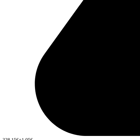
328,15
€
+1,05
€