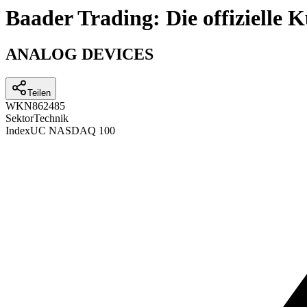
Baader Trading: Die offizielle
ANALOG DEVICES
Teilen
WKN
862485
Sektor
Technik
Index
UC NASDAQ 100