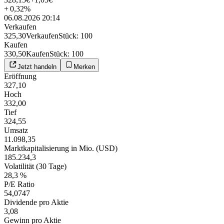
+
0,32
%
06.08.2026 20:14
Verkaufen
325,30
Verkaufen
Stück
:
100
Kaufen
330,50
Kaufen
Stück
:
100
Jetzt handeln
Merken
Eröffnung
327,10
Hoch
332,00
Tief
324,55
Umsatz
11.098,35
Marktkapitalisierung in Mio. (USD)
185.234,3
Volatilität (30 Tage)
28,3 %
P/E Ratio
54,0747
Dividende pro Aktie
3,08
Gewinn pro Aktie