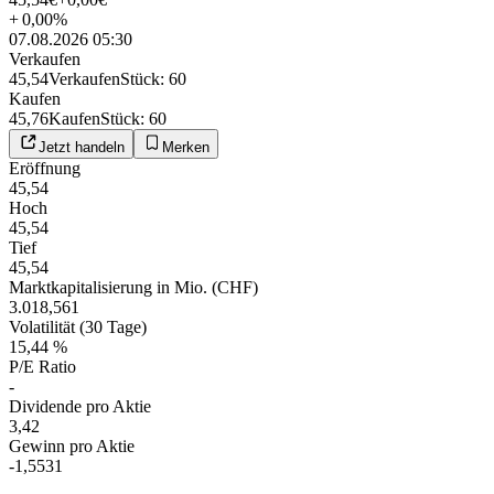
+
0,00
%
07.08.2026 05:30
Verkaufen
45,54
Verkaufen
Stück
:
60
Kaufen
45,76
Kaufen
Stück
:
60
Jetzt handeln
Merken
Eröffnung
45,54
Hoch
45,54
Tief
45,54
Marktkapitalisierung in Mio. (CHF)
3.018,561
Volatilität (30 Tage)
15,44 %
P/E Ratio
-
Dividende pro Aktie
3,42
Gewinn pro Aktie
-1,5531