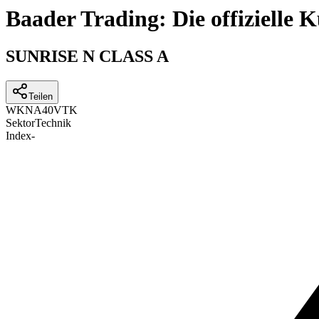
Baader Trading: Die offizielle
SUNRISE N CLASS A
Teilen
WKN
A40VTK
Sektor
Technik
Index
-