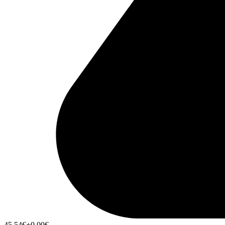
45,54
€
+0,00
€