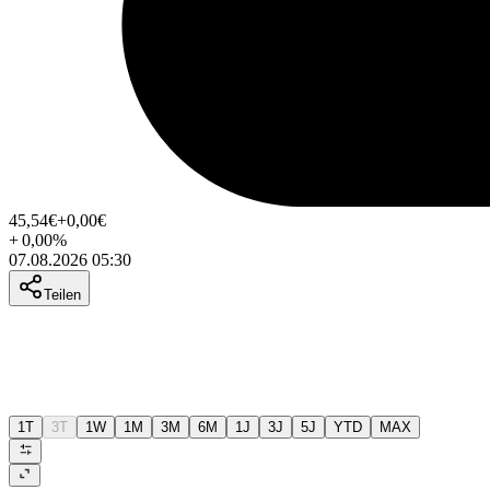
45,54
€
+0,00
€
+
0,00
%
07.08.2026 05:30
Teilen
1T
3T
1W
1M
3M
6M
1J
3J
5J
YTD
MAX