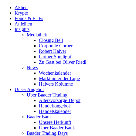
Aktien
Krypto
Fonds & ETFs
Anleihen
Insights
Mediathek
Closing Bell
Corporate Corner
Robert Halver
Partner Spotlight
Zu Gast bei Oliver Riedl
News
Wochenkalender
Markt unter der Lupe
Halvers Kolumne
Unser Angebot
Über Baader Trading
Altersvorsorge-Depot
Handelsangebot
Handelskalender
Baader Bank
Unsere Herkunft
Über Baader Bank
Baader Trading Days