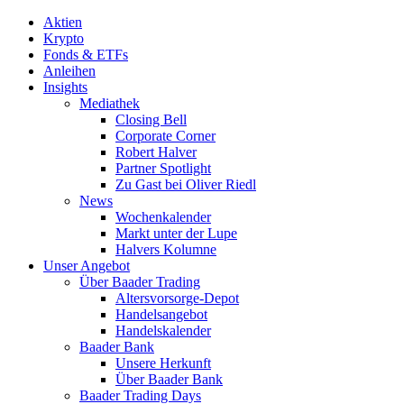
Aktien
Krypto
Fonds & ETFs
Anleihen
Insights
Mediathek
Closing Bell
Corporate Corner
Robert Halver
Partner Spotlight
Zu Gast bei Oliver Riedl
News
Wochenkalender
Markt unter der Lupe
Halvers Kolumne
Unser Angebot
Über Baader Trading
Altersvorsorge-Depot
Handelsangebot
Handelskalender
Baader Bank
Unsere Herkunft
Über Baader Bank
Baader Trading Days