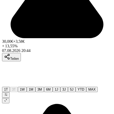
30,00
€
+3,58
€
+
13,55
%
07.08.2026 20:44
Teilen
1T
3T
1W
1M
3M
6M
1J
3J
5J
YTD
MAX