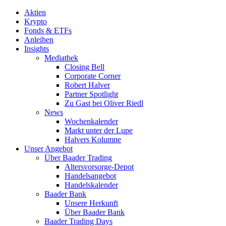
Aktien
Krypto
Fonds & ETFs
Anleihen
Insights
Mediathek
Closing Bell
Corporate Corner
Robert Halver
Partner Spotlight
Zu Gast bei Oliver Riedl
News
Wochenkalender
Markt unter der Lupe
Halvers Kolumne
Unser Angebot
Über Baader Trading
Altersvorsorge-Depot
Handelsangebot
Handelskalender
Baader Bank
Unsere Herkunft
Über Baader Bank
Baader Trading Days