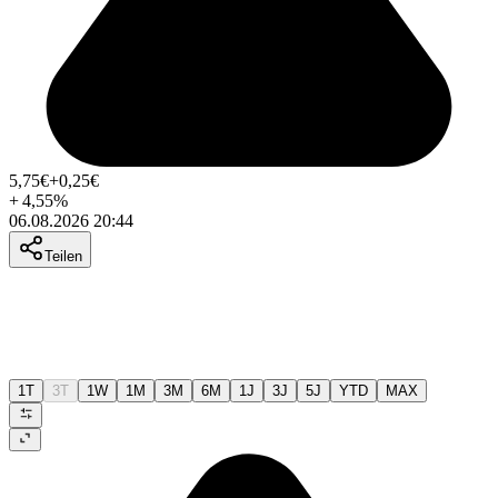
5,75
€
+0,25
€
+
4,55
%
06.08.2026 20:44
Teilen
1T
3T
1W
1M
3M
6M
1J
3J
5J
YTD
MAX