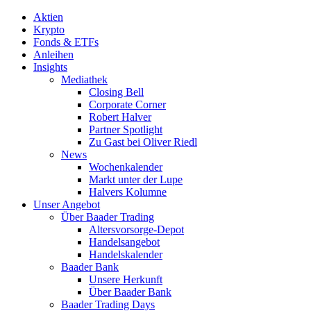
Aktien
Krypto
Fonds & ETFs
Anleihen
Insights
Mediathek
Closing Bell
Corporate Corner
Robert Halver
Partner Spotlight
Zu Gast bei Oliver Riedl
News
Wochenkalender
Markt unter der Lupe
Halvers Kolumne
Unser Angebot
Über Baader Trading
Altersvorsorge-Depot
Handelsangebot
Handelskalender
Baader Bank
Unsere Herkunft
Über Baader Bank
Baader Trading Days