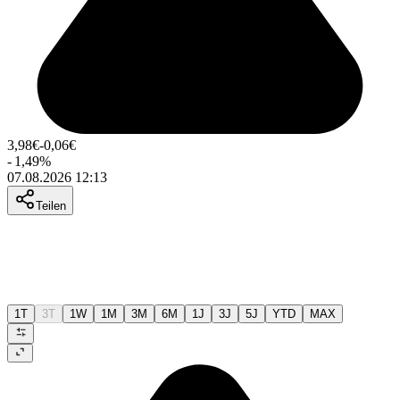
3,98
€
-0,06
€
-
1,49
%
07.08.2026 12:13
Teilen
1T
3T
1W
1M
3M
6M
1J
3J
5J
YTD
MAX