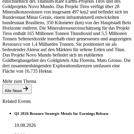
einschließlich des Titanium-Rare Earths-Projekts Tiros und des
Goldprojekts Novo Mundo. Das Projekt Tiros verfügt über 28
Mineralkonzessionen von insgesamt 497 km2 und befindet sich im
Bundesstaat Minas Gerais, einem infrastrukturell entwickelten
bundesstaat Brasiliens, 350 Kilometer (km) von der Hauptstadt Belo
Horizonte entfernt. Die Mineralressourcenschätzung für das Projekt
Tiros enthält 165 Millionen Tonnen Titandioxid und 5,5 Millionen
Tonnen Seltenerdoxide innerhalb einer gemessenen und angezeigten
Ressource von 1,4 Milliarden Tonnen. Sie positioniert sie als
bedeutender Akteur auf den Märkten für seltene Erden und Titan.
Das Projekt Novo Mundo befindet sich im etablierten
Goldbergbaugebiet des Goldgürtels Alta Floresta, Mato Grosso. Die
drei zusammenhängenden Explorationslizenzen umfassen eine
Fläche von 16.735 Hektar.
Mehr zum Thema
Alle News
Related Events
Q1 2026 Resouro Strategic Metals Inc Earnings Release
10.08.2026