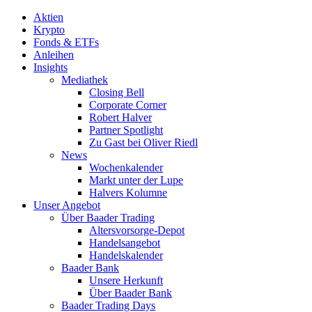
Aktien
Krypto
Fonds & ETFs
Anleihen
Insights
Mediathek
Closing Bell
Corporate Corner
Robert Halver
Partner Spotlight
Zu Gast bei Oliver Riedl
News
Wochenkalender
Markt unter der Lupe
Halvers Kolumne
Unser Angebot
Über Baader Trading
Altersvorsorge-Depot
Handelsangebot
Handelskalender
Baader Bank
Unsere Herkunft
Über Baader Bank
Baader Trading Days