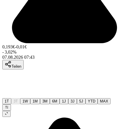
0,193
€
-0,01
€
-
3,02
%
07.08.2026 07:43
Teilen
1T
3T
1W
1M
3M
6M
1J
3J
5J
YTD
MAX