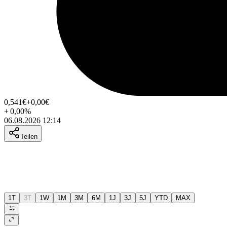
0,541
€
+0,00
€
+
0,00
%
06.08.2026 12:14
Teilen
1T
3T
1W
1M
3M
6M
1J
3J
5J
YTD
MAX