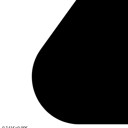
0,541
€
+0,00
€