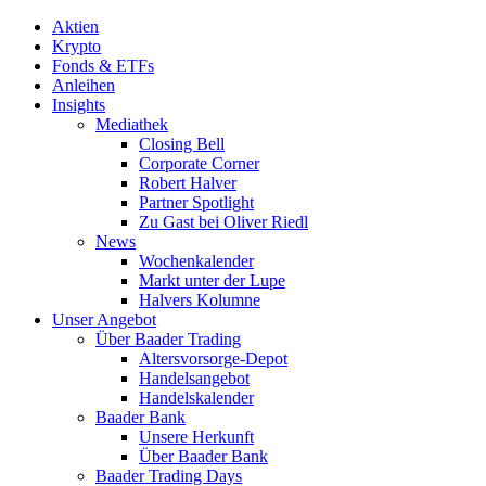
Aktien
Krypto
Fonds & ETFs
Anleihen
Insights
Mediathek
Closing Bell
Corporate Corner
Robert Halver
Partner Spotlight
Zu Gast bei Oliver Riedl
News
Wochenkalender
Markt unter der Lupe
Halvers Kolumne
Unser Angebot
Über Baader Trading
Altersvorsorge-Depot
Handelsangebot
Handelskalender
Baader Bank
Unsere Herkunft
Über Baader Bank
Baader Trading Days