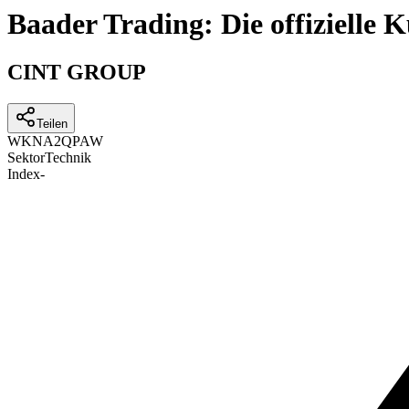
Baader Trading: Die offizielle
CINT GROUP
Teilen
WKN
A2QPAW
Sektor
Technik
Index
-