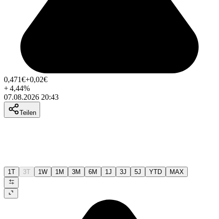
0,471
€
+0,02
€
+
4,44
%
07.08.2026 20:43
Teilen
1T
3T
1W
1M
3M
6M
1J
3J
5J
YTD
MAX