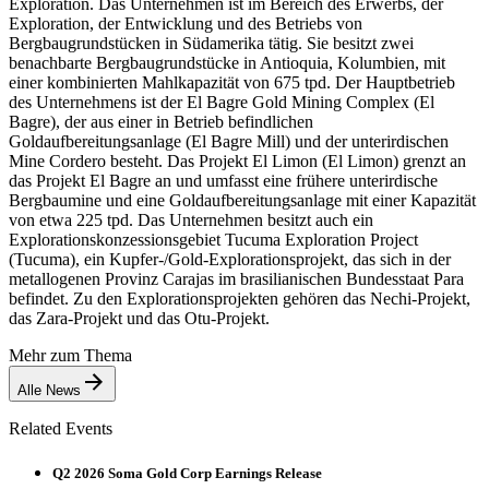
Exploration. Das Unternehmen ist im Bereich des Erwerbs, der
Exploration, der Entwicklung und des Betriebs von
Bergbaugrundstücken in Südamerika tätig. Sie besitzt zwei
benachbarte Bergbaugrundstücke in Antioquia, Kolumbien, mit
einer kombinierten Mahlkapazität von 675 tpd. Der Hauptbetrieb
des Unternehmens ist der El Bagre Gold Mining Complex (El
Bagre), der aus einer in Betrieb befindlichen
Goldaufbereitungsanlage (El Bagre Mill) und der unterirdischen
Mine Cordero besteht. Das Projekt El Limon (El Limon) grenzt an
das Projekt El Bagre an und umfasst eine frühere unterirdische
Bergbaumine und eine Goldaufbereitungsanlage mit einer Kapazität
von etwa 225 tpd. Das Unternehmen besitzt auch ein
Explorationskonzessionsgebiet Tucuma Exploration Project
(Tucuma), ein Kupfer-/Gold-Explorationsprojekt, das sich in der
metallogenen Provinz Carajas im brasilianischen Bundesstaat Para
befindet. Zu den Explorationsprojekten gehören das Nechi-Projekt,
das Zara-Projekt und das Otu-Projekt.
Mehr zum Thema
Alle News
Related Events
Q2 2026 Soma Gold Corp Earnings Release