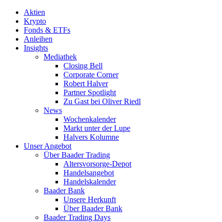
Aktien
Krypto
Fonds & ETFs
Anleihen
Insights
Mediathek
Closing Bell
Corporate Corner
Robert Halver
Partner Spotlight
Zu Gast bei Oliver Riedl
News
Wochenkalender
Markt unter der Lupe
Halvers Kolumne
Unser Angebot
Über Baader Trading
Altersvorsorge-Depot
Handelsangebot
Handelskalender
Baader Bank
Unsere Herkunft
Über Baader Bank
Baader Trading Days