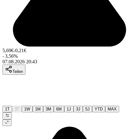
5,69
€
-0,21
€
-
3,56
%
07.08.2026 20:43
Teilen
1T
3T
1W
1M
3M
6M
1J
3J
5J
YTD
MAX