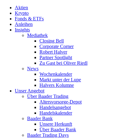
Aktien
Krypto
Fonds & ETFs
Anleihen
Insights
Mediathek
Closing Bell
Corporate Corner
Robert Halver
Partner Spotlight
Zu Gast bei Oliver Riedl
News
Wochenkalender
Markt unter der Lupe
Halvers Kolumne
Unser Angebot
Über Baader Trading
Altersvorsorge-Depot
Handelsangebot
Handelskalender
Baader Bank
Unsere Herkunft
Über Baader Bank
Baader Trading Days