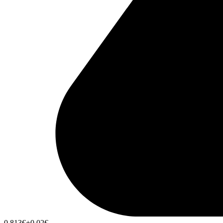
0,813
€
+0,02
€