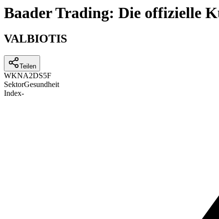
Baader Trading: Die offizielle
VALBIOTIS
Teilen
WKN
A2DS5F
Sektor
Gesundheit
Index
-