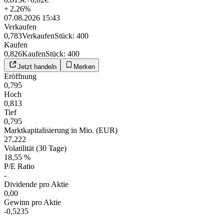
+
2,26
%
07.08.2026 15:43
Verkaufen
0,783
Verkaufen
Stück
:
400
Kaufen
0,826
Kaufen
Stück
:
400
Jetzt handeln
Merken
Eröffnung
0,795
Hoch
0,813
Tief
0,795
Marktkapitalisierung in Mio. (EUR)
27,222
Volatilität (30 Tage)
18,55 %
P/E Ratio
-
Dividende pro Aktie
0,00
Gewinn pro Aktie
-0,5235