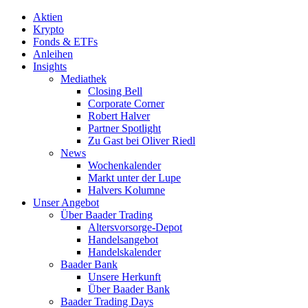
Aktien
Krypto
Fonds & ETFs
Anleihen
Insights
Mediathek
Closing Bell
Corporate Corner
Robert Halver
Partner Spotlight
Zu Gast bei Oliver Riedl
News
Wochenkalender
Markt unter der Lupe
Halvers Kolumne
Unser Angebot
Über Baader Trading
Altersvorsorge-Depot
Handelsangebot
Handelskalender
Baader Bank
Unsere Herkunft
Über Baader Bank
Baader Trading Days