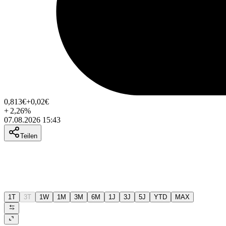
0,813
€
+0,02
€
+
2,26
%
07.08.2026 15:43
Teilen
1T
3T
1W
1M
3M
6M
1J
3J
5J
YTD
MAX