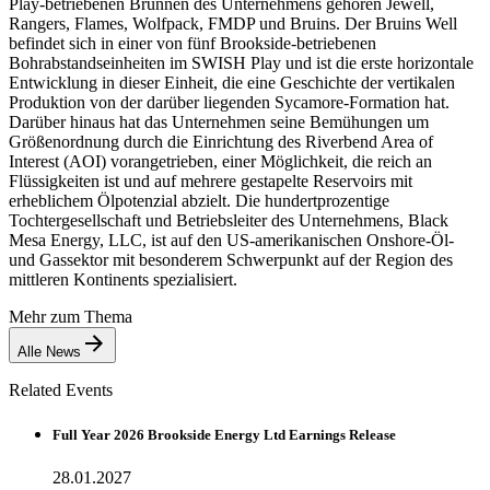
Play-betriebenen Brunnen des Unternehmens gehören Jewell,
Rangers, Flames, Wolfpack, FMDP und Bruins. Der Bruins Well
befindet sich in einer von fünf Brookside-betriebenen
Bohrabstandseinheiten im SWISH Play und ist die erste horizontale
Entwicklung in dieser Einheit, die eine Geschichte der vertikalen
Produktion von der darüber liegenden Sycamore-Formation hat.
Darüber hinaus hat das Unternehmen seine Bemühungen um
Größenordnung durch die Einrichtung des Riverbend Area of
Interest (AOI) vorangetrieben, einer Möglichkeit, die reich an
Flüssigkeiten ist und auf mehrere gestapelte Reservoirs mit
erheblichem Ölpotenzial abzielt. Die hundertprozentige
Tochtergesellschaft und Betriebsleiter des Unternehmens, Black
Mesa Energy, LLC, ist auf den US-amerikanischen Onshore-Öl-
und Gassektor mit besonderem Schwerpunkt auf der Region des
mittleren Kontinents spezialisiert.
Mehr zum Thema
Alle News
Related Events
Full Year 2026 Brookside Energy Ltd Earnings Release
28.01.2027