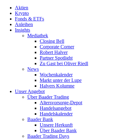
Aktien
Krypto
Fonds & ETFs
Anleihen
Insights
Mediathek
Closing Bell
Corporate Corner
Robert Halver
Partner Spotlight
Zu Gast bei Oliver Riedl
News
Wochenkalender
Markt unter der Lupe
Halvers Kolumne
Unser Angebot
Über Baader Trading
Altersvorsorge-Depot
Handelsangebot
Handelskalender
Baader Bank
Unsere Herkunft
Über Baader Bank
Baader Trading Days