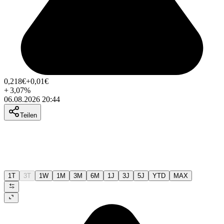
0,218
€
+0,01
€
+
3,07
%
06.08.2026 20:44
Teilen
1T
3T
1W
1M
3M
6M
1J
3J
5J
YTD
MAX