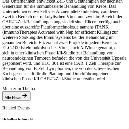
Das Unternehmen entwickelt Zell- und Gentherapien der nächsten
Generation für die immunbasierte Behandlung von Krebs. Das
Unternehmen entwickelt vier Arzneimittelkandidaten, von denen
zwei im Bereich der onkolytischen Viren und zwei im Bereich der
CAR-T-Zell-Behandlungen angesiedelt sind. Elicera verfügt auch
über eine ausgereifte Plattformtechnologie namens iTANK
(ImmunoTherapies Activated with Nap for efficient Killing) zur
weiteren Stärkung des Immunsystems bei der Behandlung im
genannten Bereich. Elicera hat zwei Projekte in jedem Bereich:
ELC-100 ist ein onkolytisches Virus, auch AdVince genannt, das
sich in einer klinischen Phase I/II-Studie zur Behandlung von
neuroendokrinen Tumoren befindet, die von der Universität Uppsala
gesponsert wird, und ELC-301 ist eine CAR-T-Zell-Therapie zur
Behandlung von B-Zell-Lymphomen, die von der schwedischen
Krebsgesellschaft für die Planung und Durchführung einer
klinischen Phase I/II CAR-T-Zell-Studie unterstützt wird.
Mehr zum Thema
Alle News
Related Events
Detaillierte Ansicht