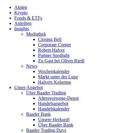
Aktien
Krypto
Fonds & ETFs
Anleihen
Insights
Mediathek
Closing Bell
Corporate Corner
Robert Halver
Partner Spotlight
Zu Gast bei Oliver Riedl
News
Wochenkalender
Markt unter der Lupe
Halvers Kolumne
Unser Angebot
Über Baader Trading
Altersvorsorge-Depot
Handelsangebot
Handelskalender
Baader Bank
Unsere Herkunft
Über Baader Bank
Baader Trading Days