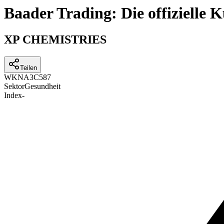
Baader Trading: Die offizielle
XP CHEMISTRIES
Teilen
WKN
A3C587
Sektor
Gesundheit
Index
-