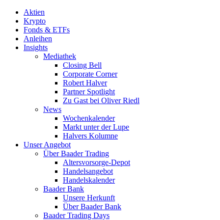
Aktien
Krypto
Fonds & ETFs
Anleihen
Insights
Mediathek
Closing Bell
Corporate Corner
Robert Halver
Partner Spotlight
Zu Gast bei Oliver Riedl
News
Wochenkalender
Markt unter der Lupe
Halvers Kolumne
Unser Angebot
Über Baader Trading
Altersvorsorge-Depot
Handelsangebot
Handelskalender
Baader Bank
Unsere Herkunft
Über Baader Bank
Baader Trading Days