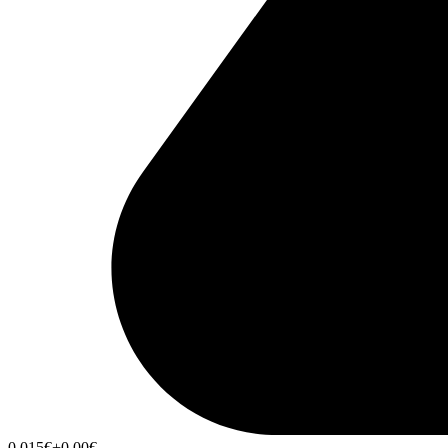
0,015
€
+0,00
€