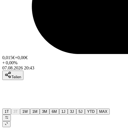
0,015
€
+0,00
€
+
0,00
%
07.08.2026 20:43
Teilen
1T
3T
1W
1M
3M
6M
1J
3J
5J
YTD
MAX