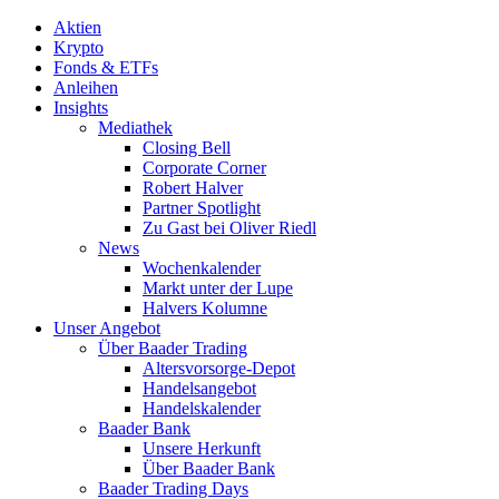
Aktien
Krypto
Fonds & ETFs
Anleihen
Insights
Mediathek
Closing Bell
Corporate Corner
Robert Halver
Partner Spotlight
Zu Gast bei Oliver Riedl
News
Wochenkalender
Markt unter der Lupe
Halvers Kolumne
Unser Angebot
Über Baader Trading
Altersvorsorge-Depot
Handelsangebot
Handelskalender
Baader Bank
Unsere Herkunft
Über Baader Bank
Baader Trading Days