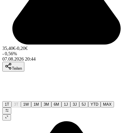
35,40
€
-0,20
€
-
0,56
%
07.08.2026 20:44
Teilen
1T
3T
1W
1M
3M
6M
1J
3J
5J
YTD
MAX