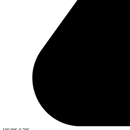
100,90
€
-0,70
€