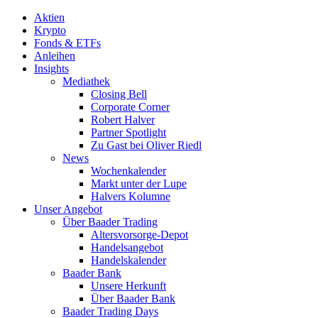
Aktien
Krypto
Fonds & ETFs
Anleihen
Insights
Mediathek
Closing Bell
Corporate Corner
Robert Halver
Partner Spotlight
Zu Gast bei Oliver Riedl
News
Wochenkalender
Markt unter der Lupe
Halvers Kolumne
Unser Angebot
Über Baader Trading
Altersvorsorge-Depot
Handelsangebot
Handelskalender
Baader Bank
Unsere Herkunft
Über Baader Bank
Baader Trading Days