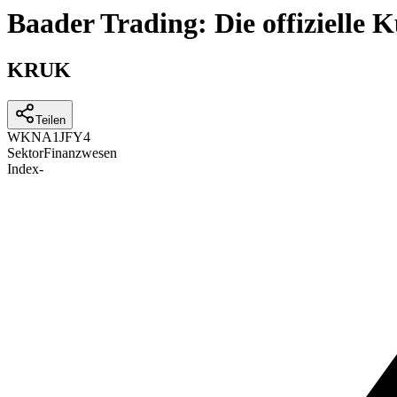
Baader Trading: Die offizielle
KRUK
Teilen
WKN
A1JFY4
Sektor
Finanzwesen
Index
-