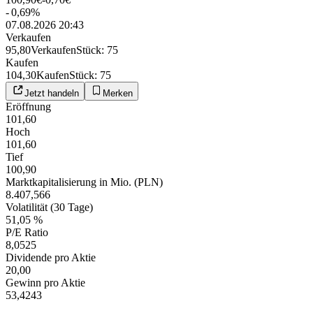
-
0,69
%
07.08.2026 20:43
Verkaufen
95,80
Verkaufen
Stück
:
75
Kaufen
104,30
Kaufen
Stück
:
75
Jetzt handeln
Merken
Eröffnung
101,60
Hoch
101,60
Tief
100,90
Marktkapitalisierung in Mio. (PLN)
8.407,566
Volatilität (30 Tage)
51,05 %
P/E Ratio
8,0525
Dividende pro Aktie
20,00
Gewinn pro Aktie
53,4243