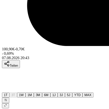
100,90
€
-0,70
€
-
0,69
%
07.08.2026 20:43
Teilen
1T
3T
1W
1M
3M
6M
1J
3J
5J
YTD
MAX