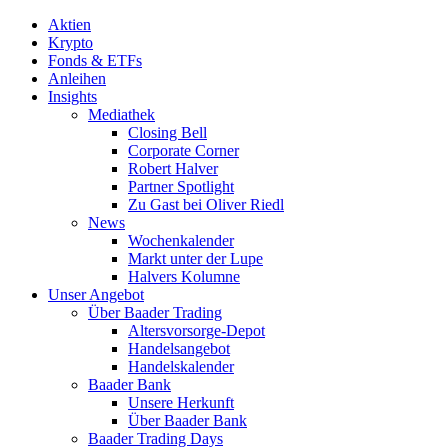
Aktien
Krypto
Fonds & ETFs
Anleihen
Insights
Mediathek
Closing Bell
Corporate Corner
Robert Halver
Partner Spotlight
Zu Gast bei Oliver Riedl
News
Wochenkalender
Markt unter der Lupe
Halvers Kolumne
Unser Angebot
Über Baader Trading
Altersvorsorge-Depot
Handelsangebot
Handelskalender
Baader Bank
Unsere Herkunft
Über Baader Bank
Baader Trading Days