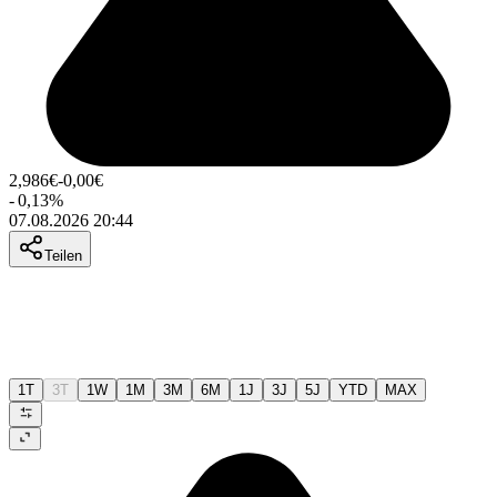
2,986
€
-0,00
€
-
0,13
%
07.08.2026 20:44
Teilen
1T
3T
1W
1M
3M
6M
1J
3J
5J
YTD
MAX