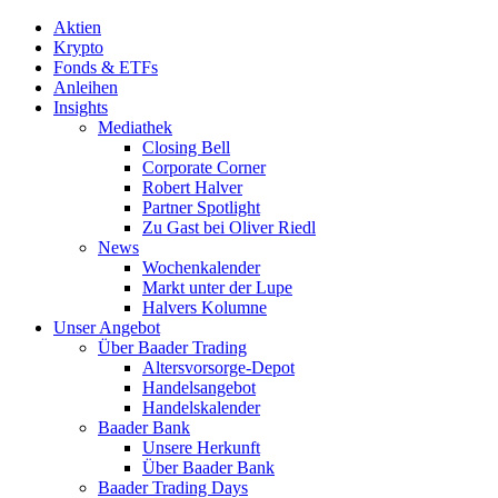
Aktien
Krypto
Fonds & ETFs
Anleihen
Insights
Mediathek
Closing Bell
Corporate Corner
Robert Halver
Partner Spotlight
Zu Gast bei Oliver Riedl
News
Wochenkalender
Markt unter der Lupe
Halvers Kolumne
Unser Angebot
Über Baader Trading
Altersvorsorge-Depot
Handelsangebot
Handelskalender
Baader Bank
Unsere Herkunft
Über Baader Bank
Baader Trading Days