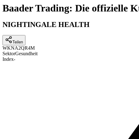
Baader Trading: Die offizielle
NIGHTINGALE HEALTH
Teilen
WKN
A2QR4M
Sektor
Gesundheit
Index
-