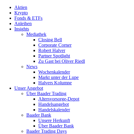
Aktien
Krypto
Fonds & ETFs
Anleihen
Insights
Mediathek
Closing Bell
Corporate Corner
Robert Halver
Partner Spotlight
Zu Gast bei Oliver Riedl
News
Wochenkalender
Markt unter der Lupe
Halvers Kolumne
Unser Angebot
Über Baader Trading
Altersvorsorge-Depot
Handelsangebot
Handelskalender
Baader Bank
Unsere Herkunft
Über Baader Bank
Baader Trading Days