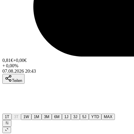
0,81
€
+0,00
€
+
0,00
%
07.08.2026 20:43
Teilen
1T
3T
1W
1M
3M
6M
1J
3J
5J
YTD
MAX