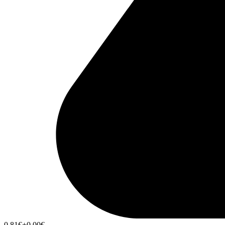
0,81
€
+0,00
€