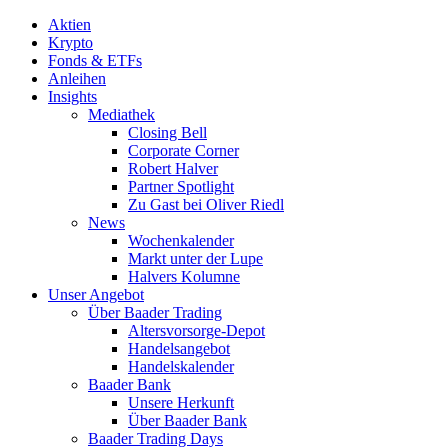
Aktien
Krypto
Fonds & ETFs
Anleihen
Insights
Mediathek
Closing Bell
Corporate Corner
Robert Halver
Partner Spotlight
Zu Gast bei Oliver Riedl
News
Wochenkalender
Markt unter der Lupe
Halvers Kolumne
Unser Angebot
Über Baader Trading
Altersvorsorge-Depot
Handelsangebot
Handelskalender
Baader Bank
Unsere Herkunft
Über Baader Bank
Baader Trading Days