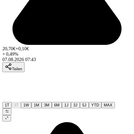
20,70
€
+0,10
€
+
0,49
%
07.08.2026 07:43
Teilen
1T
3T
1W
1M
3M
6M
1J
3J
5J
YTD
MAX