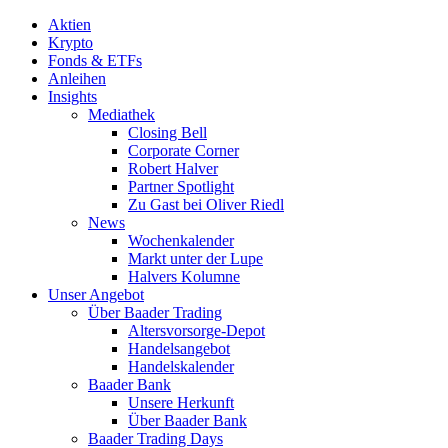
Aktien
Krypto
Fonds & ETFs
Anleihen
Insights
Mediathek
Closing Bell
Corporate Corner
Robert Halver
Partner Spotlight
Zu Gast bei Oliver Riedl
News
Wochenkalender
Markt unter der Lupe
Halvers Kolumne
Unser Angebot
Über Baader Trading
Altersvorsorge-Depot
Handelsangebot
Handelskalender
Baader Bank
Unsere Herkunft
Über Baader Bank
Baader Trading Days