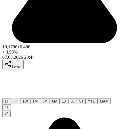
10,178
€
+0,48
€
+
4,93
%
07.08.2026 20:44
Teilen
1T
3T
1W
1M
3M
6M
1J
3J
5J
YTD
MAX