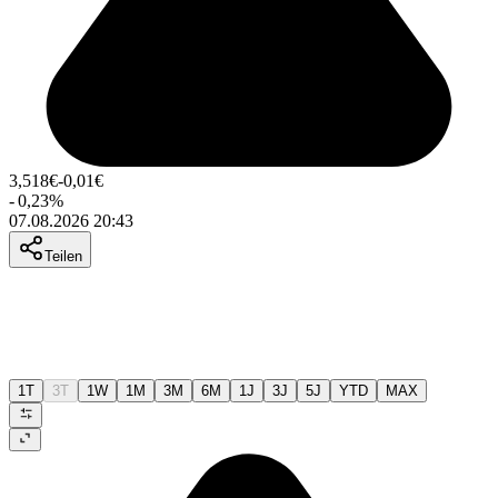
3,518
€
-0,01
€
-
0,23
%
07.08.2026 20:43
Teilen
1T
3T
1W
1M
3M
6M
1J
3J
5J
YTD
MAX