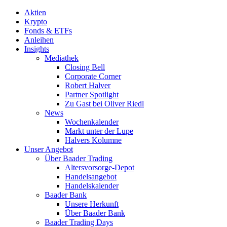
Aktien
Krypto
Fonds & ETFs
Anleihen
Insights
Mediathek
Closing Bell
Corporate Corner
Robert Halver
Partner Spotlight
Zu Gast bei Oliver Riedl
News
Wochenkalender
Markt unter der Lupe
Halvers Kolumne
Unser Angebot
Über Baader Trading
Altersvorsorge-Depot
Handelsangebot
Handelskalender
Baader Bank
Unsere Herkunft
Über Baader Bank
Baader Trading Days