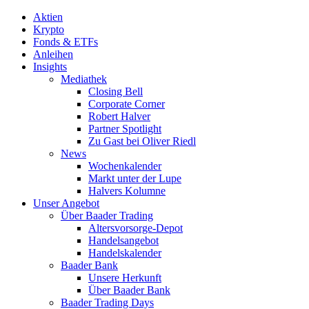
Aktien
Krypto
Fonds & ETFs
Anleihen
Insights
Mediathek
Closing Bell
Corporate Corner
Robert Halver
Partner Spotlight
Zu Gast bei Oliver Riedl
News
Wochenkalender
Markt unter der Lupe
Halvers Kolumne
Unser Angebot
Über Baader Trading
Altersvorsorge-Depot
Handelsangebot
Handelskalender
Baader Bank
Unsere Herkunft
Über Baader Bank
Baader Trading Days