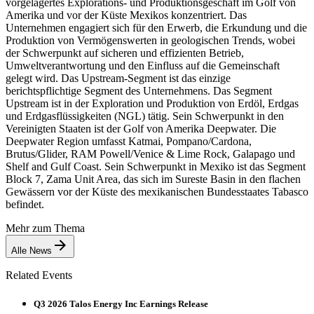
vorgelagertes Explorations- und Produktionsgeschäft im Golf von
Amerika und vor der Küste Mexikos konzentriert. Das
Unternehmen engagiert sich für den Erwerb, die Erkundung und die
Produktion von Vermögenswerten in geologischen Trends, wobei
der Schwerpunkt auf sicheren und effizienten Betrieb,
Umweltverantwortung und den Einfluss auf die Gemeinschaft
gelegt wird. Das Upstream-Segment ist das einzige
berichtspflichtige Segment des Unternehmens. Das Segment
Upstream ist in der Exploration und Produktion von Erdöl, Erdgas
und Erdgasflüssigkeiten (NGL) tätig. Sein Schwerpunkt in den
Vereinigten Staaten ist der Golf von Amerika Deepwater. Die
Deepwater Region umfasst Katmai, Pompano/Cardona,
Brutus/Glider, RAM Powell/Venice & Lime Rock, Galapago und
Shelf and Gulf Coast. Sein Schwerpunkt in Mexiko ist das Segment
Block 7, Zama Unit Area, das sich im Sureste Basin in den flachen
Gewässern vor der Küste des mexikanischen Bundesstaates Tabasco
befindet.
Mehr zum Thema
Alle News
Related Events
Q3 2026 Talos Energy Inc Earnings Release