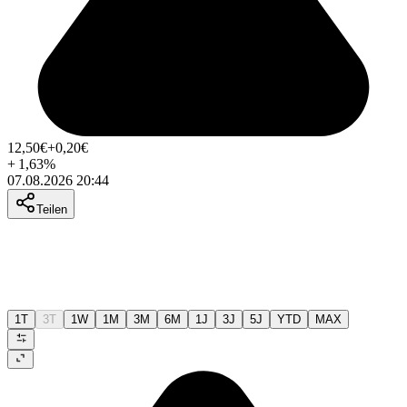
12,50
€
+0,20
€
+
1,63
%
07.08.2026 20:44
Teilen
1T
3T
1W
1M
3M
6M
1J
3J
5J
YTD
MAX