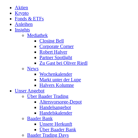
Aktien
Krypto
Fonds & ETFs
Anleihen
Insights
Mediathek
Closing Bell
Corporate Corner
Robert Halver
Partner Spotlight
Zu Gast bei Oliver Riedl
News
Wochenkalender
Markt unter der Lupe
Halvers Kolumne
Unser Angebot
Über Baader Trading
Altersvorsorge-Depot
Handelsangebot
Handelskalender
Baader Bank
Unsere Herkunft
Über Baader Bank
Baader Trading Days