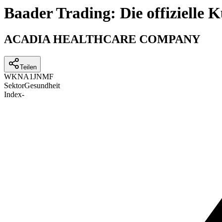
Baader Trading: Die offizielle
ACADIA HEALTHCARE COMPANY
Teilen
WKN
A1JNMF
Sektor
Gesundheit
Index
-