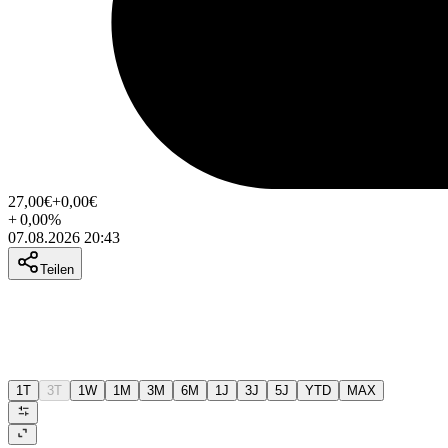
27,00
€
+0,00
€
+
0,00
%
07.08.2026 20:43
Teilen
1T
3T
1W
1M
3M
6M
1J
3J
5J
YTD
MAX