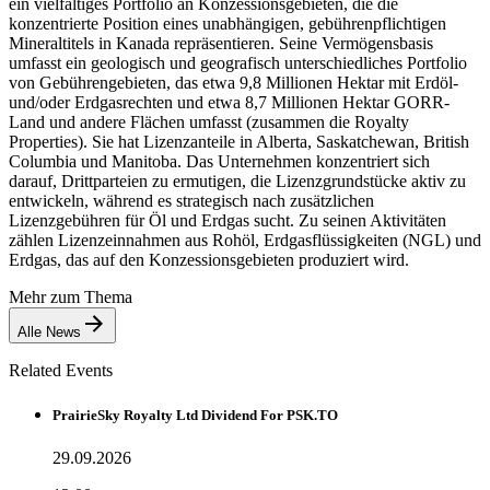
ein vielfältiges Portfolio an Konzessionsgebieten, die die
konzentrierte Position eines unabhängigen, gebührenpflichtigen
Mineraltitels in Kanada repräsentieren. Seine Vermögensbasis
umfasst ein geologisch und geografisch unterschiedliches Portfolio
von Gebührengebieten, das etwa 9,8 Millionen Hektar mit Erdöl-
und/oder Erdgasrechten und etwa 8,7 Millionen Hektar GORR-
Land und andere Flächen umfasst (zusammen die Royalty
Properties). Sie hat Lizenzanteile in Alberta, Saskatchewan, British
Columbia und Manitoba. Das Unternehmen konzentriert sich
darauf, Drittparteien zu ermutigen, die Lizenzgrundstücke aktiv zu
entwickeln, während es strategisch nach zusätzlichen
Lizenzgebühren für Öl und Erdgas sucht. Zu seinen Aktivitäten
zählen Lizenzeinnahmen aus Rohöl, Erdgasflüssigkeiten (NGL) und
Erdgas, das auf den Konzessionsgebieten produziert wird.
Mehr zum Thema
Alle News
Related Events
PrairieSky Royalty Ltd Dividend For PSK.TO
29.09.2026