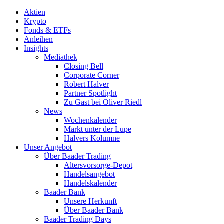
Aktien
Krypto
Fonds & ETFs
Anleihen
Insights
Mediathek
Closing Bell
Corporate Corner
Robert Halver
Partner Spotlight
Zu Gast bei Oliver Riedl
News
Wochenkalender
Markt unter der Lupe
Halvers Kolumne
Unser Angebot
Über Baader Trading
Altersvorsorge-Depot
Handelsangebot
Handelskalender
Baader Bank
Unsere Herkunft
Über Baader Bank
Baader Trading Days