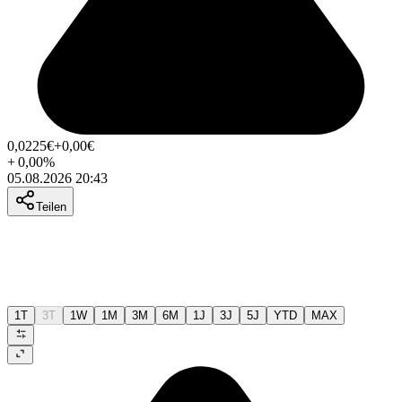
0,0225
€
+0,00
€
+
0,00
%
05.08.2026 20:43
Teilen
1T
3T
1W
1M
3M
6M
1J
3J
5J
YTD
MAX