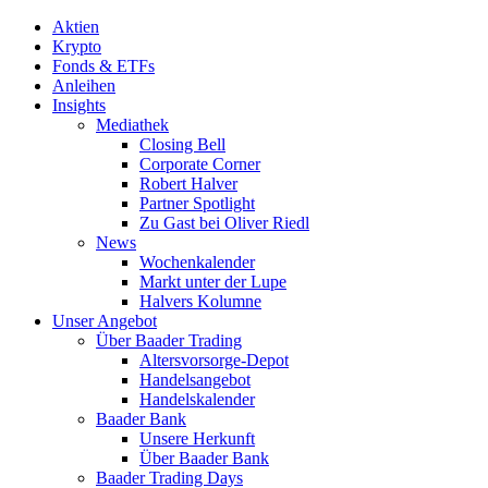
Aktien
Krypto
Fonds & ETFs
Anleihen
Insights
Mediathek
Closing Bell
Corporate Corner
Robert Halver
Partner Spotlight
Zu Gast bei Oliver Riedl
News
Wochenkalender
Markt unter der Lupe
Halvers Kolumne
Unser Angebot
Über Baader Trading
Altersvorsorge-Depot
Handelsangebot
Handelskalender
Baader Bank
Unsere Herkunft
Über Baader Bank
Baader Trading Days