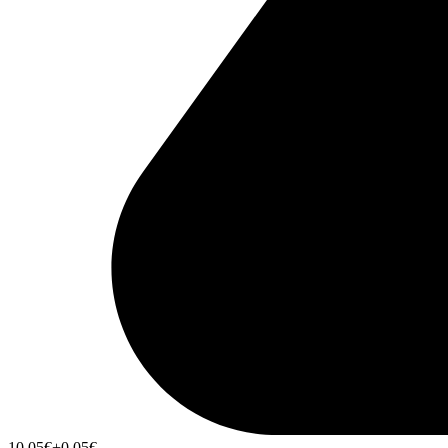
10,05
€
+0,05
€