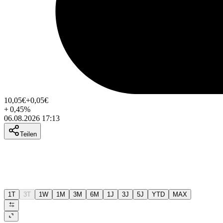
10,05
€
+0,05
€
+
0,45
%
06.08.2026 17:13
Teilen
1T
3T
1W
1M
3M
6M
1J
3J
5J
YTD
MAX