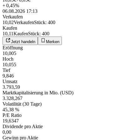
+
0,45
%
06.08.2026 17:13
Verkaufen
10,02
Verkaufen
Stück
:
400
Kaufen
10,11
Kaufen
Stück
:
400
Jetzt handeln
Merken
Eröffnung
10,005
Hoch
10,055
Tief
9,846
Umsatz
3.793,59
Marktkapitalisierung in Mio. (USD)
3.328,267
Volatilität (30 Tage)
45,38 %
P/E Ratio
19,6347
Dividende pro Aktie
0,00
Gewinn pro Aktie