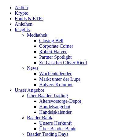
Aktien
Krypto
Fonds & ETFs
Anleihen
Insights
Mediathek
Closing Bell
Corporate Corner
Robert Halver
Partner Spotlight
Zu Gast bei Oliver Riedl
News
Wochenkalender
Markt unter der Lupe
Halvers Kolumne
Unser Angebot
Über Baader Trading
Altersvorsorge-Depot
Handelsangebot
Handelskalender
Baader Bank
Unsere Herkunft
Über Baader Bank
Baader Trading Days