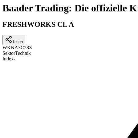
Baader Trading: Die offizielle
FRESHWORKS CL A
Teilen
WKN
A3C28Z
Sektor
Technik
Index
-