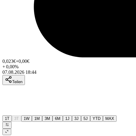
0,023
€
+0,00
€
+
0,00
%
07.08.2026 18:44
Teilen
1T
3T
1W
1M
3M
6M
1J
3J
5J
YTD
MAX