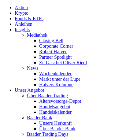
Aktien
Krypto
Fonds & ETFs
Anleihen
Insights
Mediathek
Closing Bell
Corporate Corner
Robert Halver
Partner Spotlight
Zu Gast bei Oliver Riedl
News
Wochenkalender
Markt unter der Lupe
Halvers Kolumne
Unser Angebot
Über Baader Trading
Altersvorsorge-Depot
Handelsangebot
Handelskalender
Baader Bank
Unsere Herkunft
Über Baader Bank
Baader Trading Days