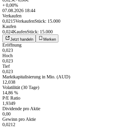
+
0,00
%
07.08.2026 18:44
Verkaufen
0,0215
Verkaufen
Stück
:
15.000
Kaufen
0,024
Kaufen
Stück
:
15.000
Jetzt handeln
Merken
Eröffnung
0,023
Hoch
0,023
Tief
0,023
Marktkapitalisierung in Mio. (AUD)
12,038
Volatilität (30 Tage)
14,86 %
P/E Ratio
1,9349
Dividende pro Aktie
0,00
Gewinn pro Aktie
0,0212