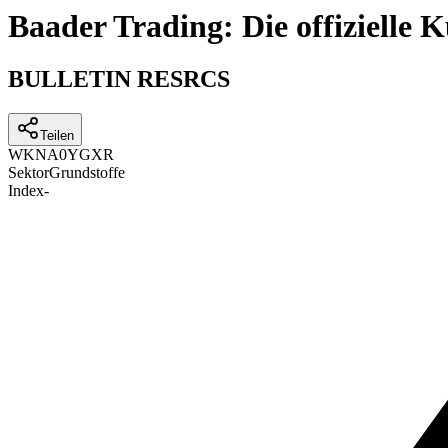
Baader Trading: Die offizielle
BULLETIN RESRCS
Teilen
WKN
A0YGXR
Sektor
Grundstoffe
Index
-