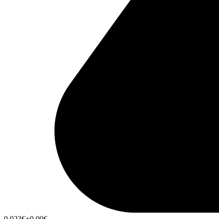
0,023
€
+0,00
€