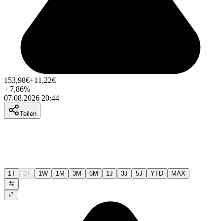
153,98
€
+11,22
€
+
7,86
%
07.08.2026 20:44
Teilen
1T
3T
1W
1M
3M
6M
1J
3J
5J
YTD
MAX