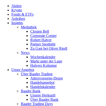
Aktien
Krypto
Fonds & ETFs
Anleihen
Insights
Mediathek
Closing Bell
Corporate Corner
Robert Halver
Partner Spotlight
Zu Gast bei Oliver Riedl
News
Wochenkalender
Markt unter der Lupe
Halvers Kolumne
Unser Angebot
Über Baader Trading
Altersvorsorge-Depot
Handelsangebot
Handelskalender
Baader Bank
Unsere Herkunft
Über Baader Bank
Baader Trading Days