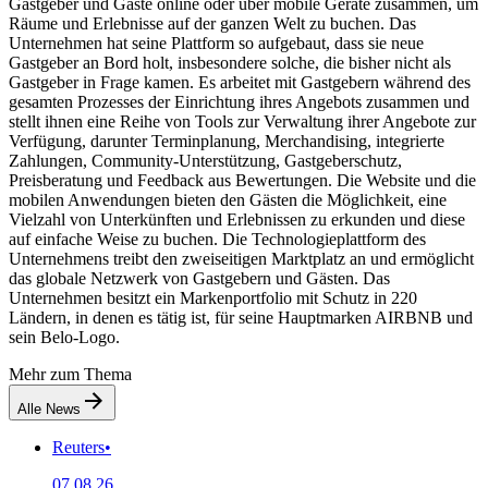
Gastgeber und Gäste online oder über mobile Geräte zusammen, um
Räume und Erlebnisse auf der ganzen Welt zu buchen. Das
Unternehmen hat seine Plattform so aufgebaut, dass sie neue
Gastgeber an Bord holt, insbesondere solche, die bisher nicht als
Gastgeber in Frage kamen. Es arbeitet mit Gastgebern während des
gesamten Prozesses der Einrichtung ihres Angebots zusammen und
stellt ihnen eine Reihe von Tools zur Verwaltung ihrer Angebote zur
Verfügung, darunter Terminplanung, Merchandising, integrierte
Zahlungen, Community-Unterstützung, Gastgeberschutz,
Preisberatung und Feedback aus Bewertungen. Die Website und die
mobilen Anwendungen bieten den Gästen die Möglichkeit, eine
Vielzahl von Unterkünften und Erlebnissen zu erkunden und diese
auf einfache Weise zu buchen. Die Technologieplattform des
Unternehmens treibt den zweiseitigen Marktplatz an und ermöglicht
das globale Netzwerk von Gastgebern und Gästen. Das
Unternehmen besitzt ein Markenportfolio mit Schutz in 220
Ländern, in denen es tätig ist, für seine Hauptmarken AIRBNB und
sein Belo-Logo.
Mehr zum Thema
Alle News
Reuters
•
07.08.26