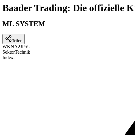
Baader Trading: Die offizielle
ML SYSTEM
Teilen
WKN
A2JP5U
Sektor
Technik
Index
-