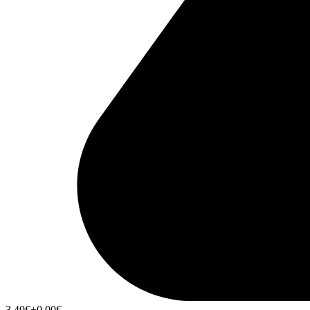
3,40
€
+0,00
€