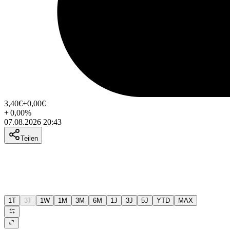
3,40
€
+0,00
€
+
0,00
%
07.08.2026 20:43
Teilen
1T
3T
1W
1M
3M
6M
1J
3J
5J
YTD
MAX