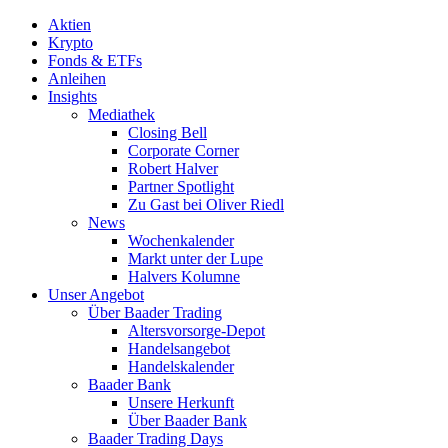
Aktien
Krypto
Fonds & ETFs
Anleihen
Insights
Mediathek
Closing Bell
Corporate Corner
Robert Halver
Partner Spotlight
Zu Gast bei Oliver Riedl
News
Wochenkalender
Markt unter der Lupe
Halvers Kolumne
Unser Angebot
Über Baader Trading
Altersvorsorge-Depot
Handelsangebot
Handelskalender
Baader Bank
Unsere Herkunft
Über Baader Bank
Baader Trading Days