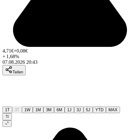
4,71
€
+0,08
€
+
1,68
%
07.08.2026 20:43
Teilen
1T
3T
1W
1M
3M
6M
1J
3J
5J
YTD
MAX