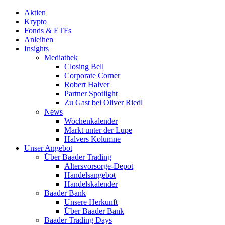
Aktien
Krypto
Fonds & ETFs
Anleihen
Insights
Mediathek
Closing Bell
Corporate Corner
Robert Halver
Partner Spotlight
Zu Gast bei Oliver Riedl
News
Wochenkalender
Markt unter der Lupe
Halvers Kolumne
Unser Angebot
Über Baader Trading
Altersvorsorge-Depot
Handelsangebot
Handelskalender
Baader Bank
Unsere Herkunft
Über Baader Bank
Baader Trading Days