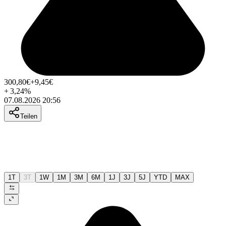
300,80
€
+9,45
€
+
3,24
%
07.08.2026 20:56
Teilen
1T
3T
1W
1M
3M
6M
1J
3J
5J
YTD
MAX