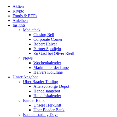
Aktien
Krypto
Fonds & ETFs
Anleihen
Insights
Mediathek
Closing Bell
Corporate Corner
Robert Halver
Partner Spotlight
Zu Gast bei Oliver Riedl
News
Wochenkalender
Markt unter der Lupe
Halvers Kolumne
Unser Angebot
Über Baader Trading
Altersvorsorge-Depot
Handelsangebot
Handelskalender
Baader Bank
Unsere Herkunft
Über Baader Bank
Baader Trading Days