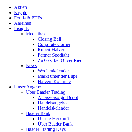
Aktien
Krypto
Fonds & ETFs
Anleihen
Insights
Mediathek
Closing Bell
Corporate Corner
Robert Halver
Partner Spotlight
Zu Gast bei Oliver Riedl
News
Wochenkalender
Markt unter der Lupe
Halvers Kolumne
Unser Angebot
Über Baader Trading
Altersvorsorge-Depot
Handelsangebot
Handelskalender
Baader Bank
Unsere Herkunft
Über Baader Bank
Baader Trading Days