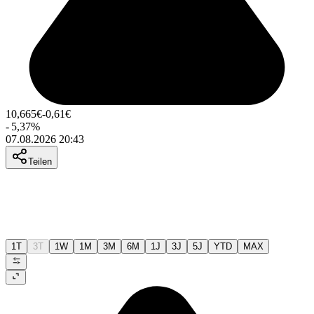
10,665
€
-0,61
€
-
5,37
%
07.08.2026 20:43
Teilen
1T
3T
1W
1M
3M
6M
1J
3J
5J
YTD
MAX