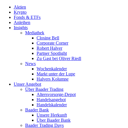
Aktien
Krypto
Fonds & ETFs
Anleihen
Insights
Mediathek
Closing Bell
Corporate Corner
Robert Halver
Partner Spotlight
Zu Gast bei Oliver Riedl
News
Wochenkalender
Markt unter der Lupe
Halvers Kolumne
Unser Angebot
Über Baader Trading
Altersvorsorge-Depot
Handelsangebot
Handelskalender
Baader Bank
Unsere Herkunft
Über Baader Bank
Baader Trading Days