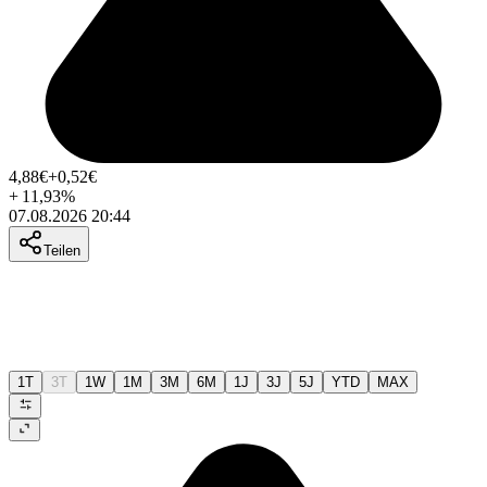
4,88
€
+0,52
€
+
11,93
%
07.08.2026 20:44
Teilen
1T
3T
1W
1M
3M
6M
1J
3J
5J
YTD
MAX