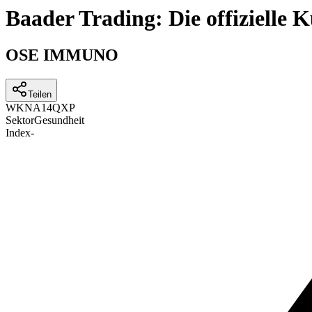
Baader Trading: Die offizielle
OSE IMMUNO
Teilen
WKN
A14QXP
Sektor
Gesundheit
Index
-