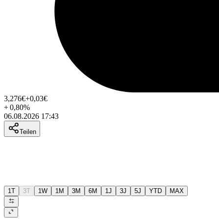
3,276
€
+0,03
€
+
0,80
%
06.08.2026 17:43
Teilen
1T
3T
1W
1M
3M
6M
1J
3J
5J
YTD
MAX