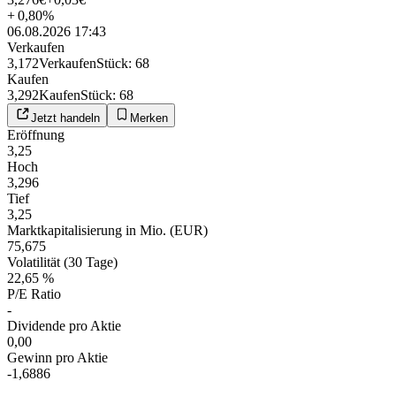
+
0,80
%
06.08.2026 17:43
Verkaufen
3,172
Verkaufen
Stück
:
68
Kaufen
3,292
Kaufen
Stück
:
68
Jetzt handeln
Merken
Eröffnung
3,25
Hoch
3,296
Tief
3,25
Marktkapitalisierung in Mio. (EUR)
75,675
Volatilität (30 Tage)
22,65 %
P/E Ratio
-
Dividende pro Aktie
0,00
Gewinn pro Aktie
-1,6886