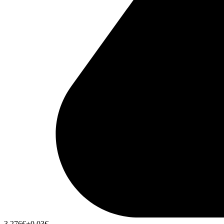
3,276
€
+0,03
€