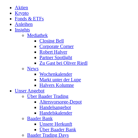
Aktien
Krypto
Fonds & ETFs
Anleihen
Insights
Mediathek
Closing Bell
Corporate Corner
Robert Halver
Partner Spotlight
Zu Gast bei Oliver Riedl
News
Wochenkalender
Markt unter der Lupe
Halvers Kolumne
Unser Angebot
Über Baader Trading
Altersvorsorge-Depot
Handelsangebot
Handelskalender
Baader Bank
Unsere Herkunft
Über Baader Bank
Baader Trading Days