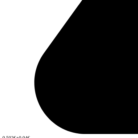
0,502
€
+0,04
€