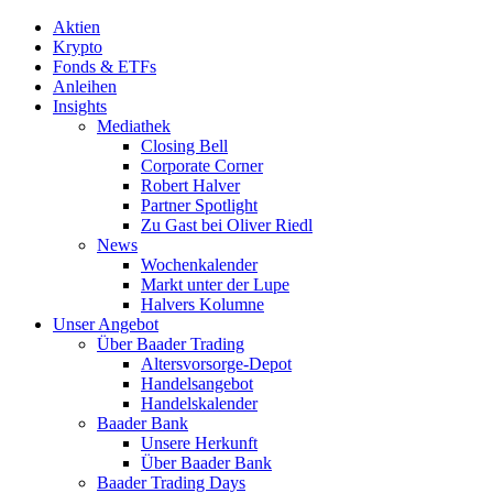
Aktien
Krypto
Fonds & ETFs
Anleihen
Insights
Mediathek
Closing Bell
Corporate Corner
Robert Halver
Partner Spotlight
Zu Gast bei Oliver Riedl
News
Wochenkalender
Markt unter der Lupe
Halvers Kolumne
Unser Angebot
Über Baader Trading
Altersvorsorge-Depot
Handelsangebot
Handelskalender
Baader Bank
Unsere Herkunft
Über Baader Bank
Baader Trading Days