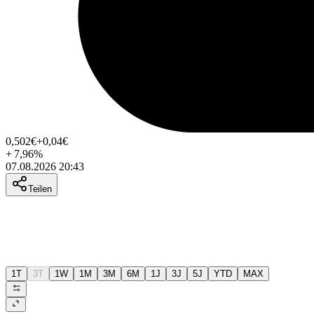
0,502
€
+0,04
€
+
7,96
%
07.08.2026 20:43
Teilen
1T
3T
1W
1M
3M
6M
1J
3J
5J
YTD
MAX