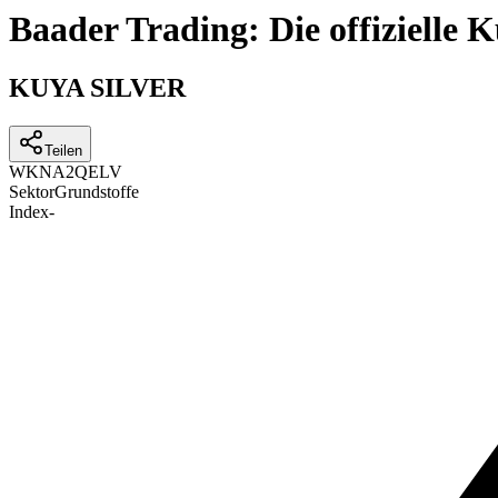
Baader Trading: Die offizielle
KUYA SILVER
Teilen
WKN
A2QELV
Sektor
Grundstoffe
Index
-