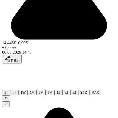
14,446
€
+0,00
€
+
0,00
%
06.08.2026 14:43
Teilen
1T
3T
1W
1M
3M
6M
1J
3J
5J
YTD
MAX