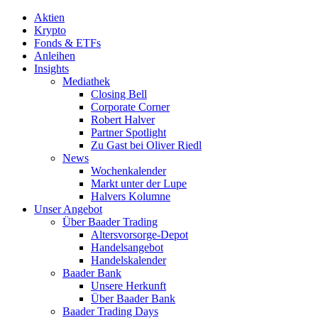
Aktien
Krypto
Fonds & ETFs
Anleihen
Insights
Mediathek
Closing Bell
Corporate Corner
Robert Halver
Partner Spotlight
Zu Gast bei Oliver Riedl
News
Wochenkalender
Markt unter der Lupe
Halvers Kolumne
Unser Angebot
Über Baader Trading
Altersvorsorge-Depot
Handelsangebot
Handelskalender
Baader Bank
Unsere Herkunft
Über Baader Bank
Baader Trading Days