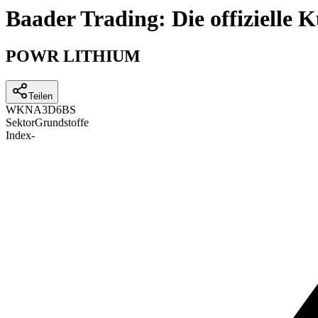
Baader Trading: Die offizielle
POWR LITHIUM
Teilen
WKN
A3D6BS
Sektor
Grundstoffe
Index
-