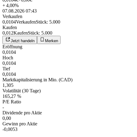
+
4,00
%
07.08.2026 07:43
Verkaufen
0,0104
Verkaufen
Stück
:
5.000
Kaufen
0,012
Kaufen
Stück
:
5.000
Jetzt handeln
Merken
Eröffnung
0,0104
Hoch
0,0104
Tief
0,0104
Marktkapitalisierung in Mio. (CAD)
1,305
Volatilität (30 Tage)
165,27 %
P/E Ratio
-
Dividende pro Aktie
0,00
Gewinn pro Aktie
-0,0053