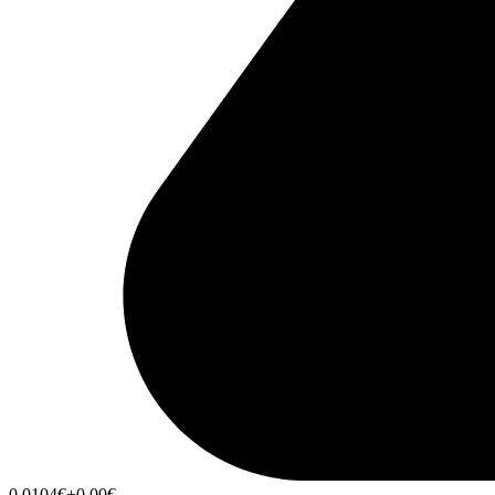
0,0104
€
+0,00
€