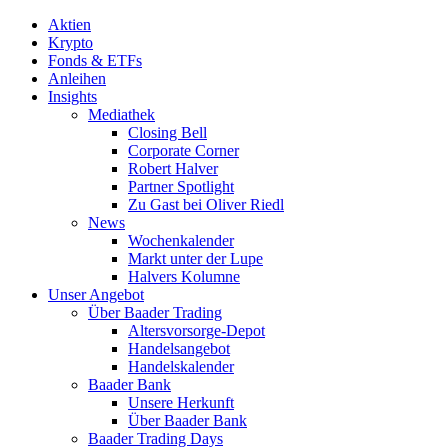
Aktien
Krypto
Fonds & ETFs
Anleihen
Insights
Mediathek
Closing Bell
Corporate Corner
Robert Halver
Partner Spotlight
Zu Gast bei Oliver Riedl
News
Wochenkalender
Markt unter der Lupe
Halvers Kolumne
Unser Angebot
Über Baader Trading
Altersvorsorge-Depot
Handelsangebot
Handelskalender
Baader Bank
Unsere Herkunft
Über Baader Bank
Baader Trading Days