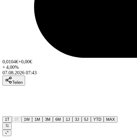
0,0104
€
+0,00
€
+
4,00
%
07.08.2026 07:43
Teilen
1T
3T
1W
1M
3M
6M
1J
3J
5J
YTD
MAX