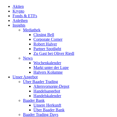
Aktien
Krypto
Fonds & ETFs
Anleihen
Insights
Mediathek
Closing Bell
Corporate Corner
Robert Halver
Partner Spotlight
Zu Gast bei Oliver Riedl
News
Wochenkalender
Markt unter der Lupe
Halvers Kolumne
Unser Angebot
Über Baader Trading
Altersvorsorge-Depot
Handelsangebot
Handelskalender
Baader Bank
Unsere Herkunft
Über Baader Bank
Baader Trading Days