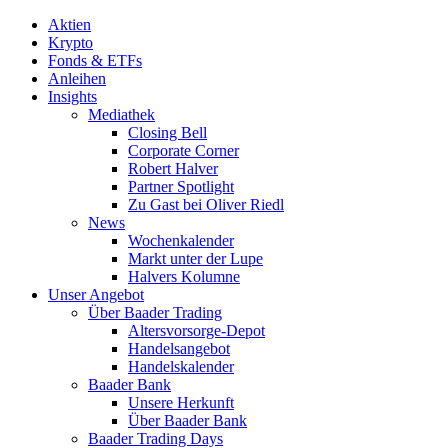
Aktien
Krypto
Fonds & ETFs
Anleihen
Insights
Mediathek
Closing Bell
Corporate Corner
Robert Halver
Partner Spotlight
Zu Gast bei Oliver Riedl
News
Wochenkalender
Markt unter der Lupe
Halvers Kolumne
Unser Angebot
Über Baader Trading
Altersvorsorge-Depot
Handelsangebot
Handelskalender
Baader Bank
Unsere Herkunft
Über Baader Bank
Baader Trading Days