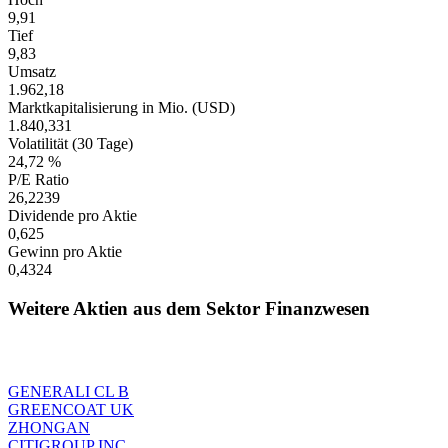
9,91
Tief
9,83
Umsatz
1.962,18
Marktkapitalisierung in Mio. (USD)
1.840,331
Volatilität (30 Tage)
24,72 %
P/E Ratio
26,2239
Dividende pro Aktie
0,625
Gewinn pro Aktie
0,4324
Weitere Aktien aus dem Sektor Finanzwesen
GENERALI CL B
GREENCOAT UK
ZHONGAN
CITIGROUP INC