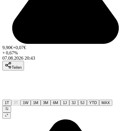
9,90
€
+0,07
€
+
0,67
%
07.08.2026 20:43
Teilen
1T
3T
1W
1M
3M
6M
1J
3J
5J
YTD
MAX