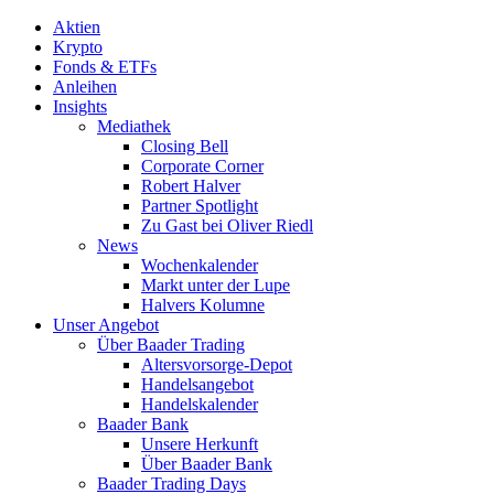
Aktien
Krypto
Fonds & ETFs
Anleihen
Insights
Mediathek
Closing Bell
Corporate Corner
Robert Halver
Partner Spotlight
Zu Gast bei Oliver Riedl
News
Wochenkalender
Markt unter der Lupe
Halvers Kolumne
Unser Angebot
Über Baader Trading
Altersvorsorge-Depot
Handelsangebot
Handelskalender
Baader Bank
Unsere Herkunft
Über Baader Bank
Baader Trading Days