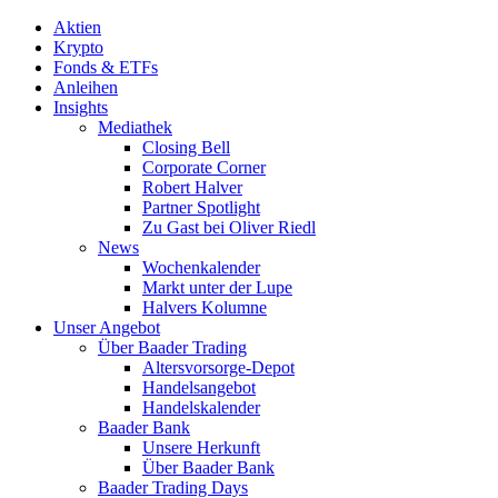
Aktien
Krypto
Fonds & ETFs
Anleihen
Insights
Mediathek
Closing Bell
Corporate Corner
Robert Halver
Partner Spotlight
Zu Gast bei Oliver Riedl
News
Wochenkalender
Markt unter der Lupe
Halvers Kolumne
Unser Angebot
Über Baader Trading
Altersvorsorge-Depot
Handelsangebot
Handelskalender
Baader Bank
Unsere Herkunft
Über Baader Bank
Baader Trading Days