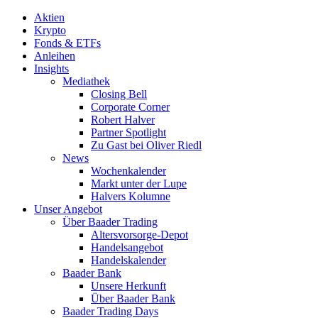
Aktien
Krypto
Fonds & ETFs
Anleihen
Insights
Mediathek
Closing Bell
Corporate Corner
Robert Halver
Partner Spotlight
Zu Gast bei Oliver Riedl
News
Wochenkalender
Markt unter der Lupe
Halvers Kolumne
Unser Angebot
Über Baader Trading
Altersvorsorge-Depot
Handelsangebot
Handelskalender
Baader Bank
Unsere Herkunft
Über Baader Bank
Baader Trading Days