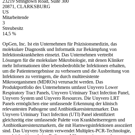
23219 Stringtown Road, Suite 300
20871, CLARKSBURG
US
Mitarbeitende
3
Streubesitz
14,5 %
OpGen, Inc. Ist ein Unternehmen für Präzisionsmedizin, das
molekulare Diagnostik und Informatik zur Bekämpfung von
Infektionskrankheiten einsetzt. Das Unternehmen vertreibt
Lösungen für die molekulare Mikrobiologie, mit denen Kliniker
mehr Informationen über lebensbedrohliche Infektionen erhalten,
um die Patientenergebnisse zu verbessern und die Ausbreitung von
Infektionen zu verringern, die durch multiresistente
Mikroorganismen (MDROs) verursacht werden. Das
Produktportfolio des Unternehmens umfasst Unyvero Lower
Respiratory Tract Panels, Unyvero Urininary Tract Infection Panel,
Unyvero System und Unyvero Resources. Die Unyvero LRT
Panels ermöglichen eine umfassende Erkennung der klinisch
relevantesten Pathogene und Antibiotikaresistenzmarker. Das
Unyvero Urininary Tract Infection (UTI) Panel identifiziert
gleichzeitig eine umfassende Palette von Krankheitserregern und
Antibiotikaresistenzmarkern, die mit Harnwegsinfektionen assoziiert
sind. Das Unyvero System verwendet Multiplex-PCR-Technologie,